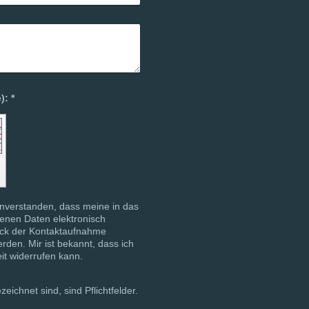
Captcha (Spam-Schutz-Code): *
einverstanden, dass meine in das
enen Daten elektronisch
ck der Kontaktaufnahme
rden. Mir ist bekannt, dass ich
eit widerrufen kann.
zeichnet sind, sind Pflichtfelder.